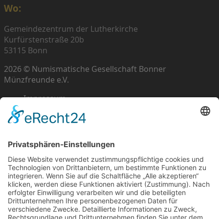
Wo:
Gemeindezentrum der Lutherkirche
Kurfürstenstraße 20b
53115 Bonn
2026 © Numismatische Gesellschaft Bonner
Münzfreunde e.V.
Impressum
Datenschutz
Cookie-Einstellungen
Scroll
to
top