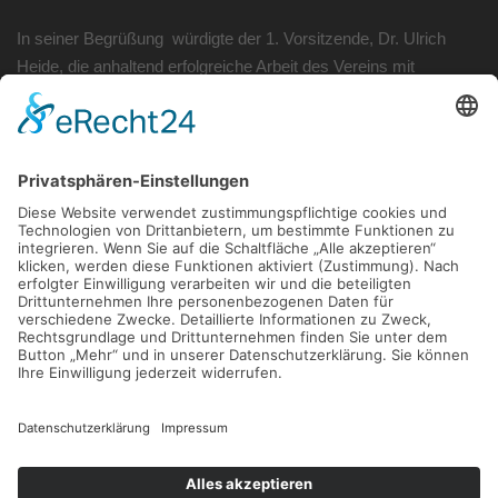
In seiner Begrüßung würdigte der 1. Vorsitzende, Dr. Ulrich
Heide, die anhaltend erfolgreiche Arbeit des Vereins mit
insgesamt 30 numismatische Veranstaltungen im laufenden
Jahr. Ein neuer Höhepunkt im Programm sind die erstmals in
Kooperation mit der Sparkasse KölnBonn durchgeführten
Münzausstellungen in der Hauptfiliale der Sparkasse am
Friedensplatz.
Post
VORIGER BEITRAG
Numismatische Exkursion
navigation
NÄCHSTER BEITRAG
Münzausstellung „Göttin
Europa“