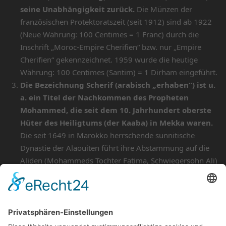
seine Unabhängigkeit zurück.
Die Münzen der
französischen Protektoratszeit (seit 1912) sind ab 1922
(Neue Währung: 100 Centimes = 1 Franc) durch die
Inschrift „Moroc-Empire Cherifien“ bzw. nur „Empire
Cherifien“ gekennzeichnet. 1959 wurde die heutige
Währung: 100 Centimes (Santim) = 1 Dirham eingeführt.
Die Bezeichnung Scherif (arabisch „erhaben“) ist u.
a. ein Titel der Nachkommen des Propheten
Mohammed, die seit dem 10. Jahrhundert oberste
Hüter des Heiligtums (der Kaaba) in Mekka waren.
Die seit 1649 in Marokko herrschende sunnitische
Dynastie der Alaouiten führt ihre Abstammung auf die
Aliden (Mohammeds Tochter Fatima, Schwiegersohn Ali)
zurück.
Alle Münzen/Medaillen im Überblick