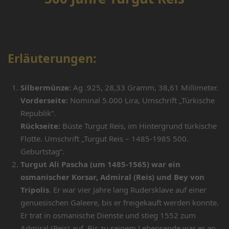
Erläuterungen:
Silbermünze:
Ag .925, 28,33 Gramm, 38,61 Millimeter.
Vorderseite:
Nominal 5.000 Lira, Umschrift „Türkische
Republik“.
Rückseite:
Büste Turgut Reis, im Hintergrund türkische
Flotte. Umschrift „Turgut Reis – 1485-1985 500.
Geburtstag“.
Turgut Ali Pascha (um 1485-1565) war ein
osmanischer Korsar, Admiral (Reis) und Bey von
Tripolis
. Er war vier Jahre lang Rudersklave auf einer
genuesischen Galeere, bis er freigekauft werden konnte.
Er trat in osmanische Dienste und stieg 1552 zum
Admiral (Reis) auf. Bis zu seinem Lebensende war er an