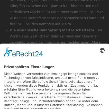
Kämpfen zwischen den islamisch-türkischen und den
christlichen Mächten im Mittelmeerraum beteiligt. 1546
wurde er Oberbefehlshaber der osmanischen Flotte und
fiel 1565 bei den Kämpfen auf Malta.
Die osmanische Belagerung Maltas scheiterte.
Der
Vorstoß ins westliche Mittelmeer blieb den Osmanen
verwehrt, womit der Traum eines mediterranen „Mare
Osmanicum“ ausgeträumt war.
Turgut Reis
wird heute als
türkischer Nationalheld
groß verehrt.
Alle Münzen/Medaillen im Überblick
Post
VORIGER BEITRAG
Juli 2025
navigation