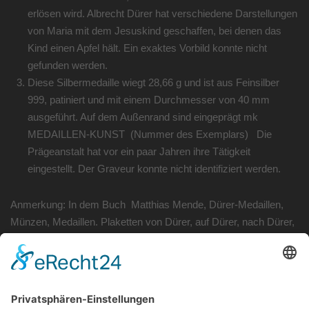
erlösen wird. Albrecht Dürer hat verschiedene Darstellungen
von Maria mit dem Jesuskind geschaffen, bei denen das
Kind einen Apfel hält. Ein exaktes Vorbild konnte nicht
gefunden werden.
Diese Silbermedaille wiegt 28,66 g und ist aus Feinsilber
999, patiniert und mit einem Durchmesser von 40 mm
ausgeführt. Auf dem Außenrand sind eingeprägt mk
MEDAILLEN-KUNST (Nummer des Exemplars) Die
Prägeanstalt hat vor ein paar Jahren ihre Tätigkeit
eingestellt. Der Graveur konnte nicht identifiziert werden.
Anmerkung: In dem Buch Matthias Mende, Dürer-Medaillen,
Münzen, Medaillen. Plaketten von Dürer, auf Dürer, nach Dürer,
Nürnberg 1983, kann diese Medaille von 1995 nicht enthalten
sein, (Die Firma Medaillen-Kunst findet man jedoch darin mit Th.
Gruner und seiner Medaille aus 1980 auf Pirckheimer, einem
Freund von Dürer.)