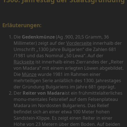
Erläuterungen:
Die
Gedenkmünze
(Ag .900, 20,5 Gramm, 36
Millimeter) zeigt auf der
Vorderseite
innerhalb der
Umschrift „1300 Jahre Bulgarien“ die Zahlen 681
/1981 und das Nominal „50 Lewa“. Auf der
Rückseite
ist innerhalb eines Zierrandes der „Reiter
von Madara“ mit einem erlegten Löwen abgebildet.
Die
Münze
wurde 1981 im Rahmen einer
mehrteiligen Serie anläßlich des 1300. Jahrestages
der Gründung Bulgariens im Jahre 681 geprägt.
Der
Reiter von Madara
ist ein frühmittelalterliches
monu-mentales Felsrelief auf dem Felsenplateau
Madara im Nordosten Bulgariens. Das Relief
befindet sich an einer etwa 100 Meter hohen
Sandstein-Klippe. Es zeigt einen Reiter in einer
Höhe von 23 Metern über dem Boden. Auf beiden