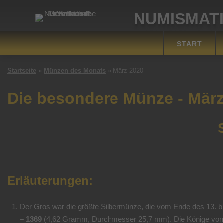
Skip
NUMISMAT
to
content
START
Startseite
»
Münzen des Monats
»
März 2020
Die besondere Münze - März
Erläuterungen:
Der Gros war die größte Silbermünze, die vom Ende des 13. b
– 1369
(4,62 Gramm, Durchmesser 25,7 mm). Die Könige von Zy