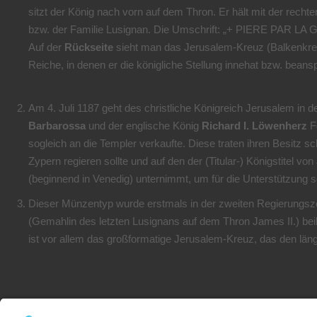
sitzt der König nach vorn auf dem Thron. Er hält mit der rech
bzw. der Familie Lusignan. Die Umschrift: „+ PIERE PAR LA G
Auf der
Rückseite
sieht man das Jerusalem-Kreuz (Balkenkreu
Reiche, in denen er die königliche Stellung innehat bzw. beans
Am 4. Juli 1187 geht des christliche Königreich Jerusalem in d
Barbarossa
und der englische König
Richard I. Löwenherz
Fo
sogleich an die Templer verkaufte. Diese traten ihren Besitz 
Zypern regieren sollte und auf den der (Titular-) Königstitel 
(beginnend in Venedig) unternimmt, um für die Unterstützung
Dieser Münzentyp wurde erstmals in der zweiten Regierungszei
(Gemahlin des letzten Lusignans auf dem Thron James II.) bei
ist vor allem das großformatige Jerusalem-Kreuz, das den läng