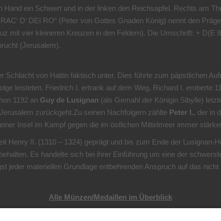
ten Hand ein Schwert und in der linken den Reichsapfel. Rechts am T
RAC‘ D‘ DEI RO“ (Peter von Gottes Gnaden König) nennt den Prägehe
z mit vier kleineren Kreuzen in den Feldern). Die Umschrift: + D(
prucht (Jerusalem).
er Schlacht von Hattin faktisch unter. Dies führte zum päpstlichen A
lge leisteten. Friedrich I. ertrank auf dem Weg, Richard I. eroberte 1
schon 1192 an
Guy de Lusignan
(als Gemahl der Königin Sibylle) let
von Jerusalem zurückgeht.Zu seinen Nachfolgern zählte
Peter I.
, der in
 seiner Insel im Kampf gegen die im östlichen Mittelmeer immer stä
t Henry II. (1310 – 1324) geprägt und bis zum Ende der Lusignan-He
behalten. Es handelte sich bei ihrer Einführung um eine der schwers
st jeder materiellen Grundlage entbehrenden Anspruch auf das nicht 
Alle Münzen/Medaillen im Überblick