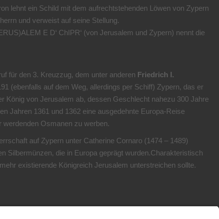
hron lehnt ein Schild mit dem aufrechtstehenden Löwen von Zypern
rrn und verweist auf seine Stellung.
E IERUS)ALEM E D‘ ChIPR‘ (von Jerusalem und Zypern) nennt die
ufruf für den 3. Kreuzzug, dem unter anderen
Friedrich I.
191 (ebenfalls auf dem Weg, allerdings per Schiff) Zypern, das er
zter König von Jerusalem ab, dessen Geschlecht nahezu 300 Jahre
 den Jahren 1361 und 1362 eine ausgedehnte Europa-Reise
rker werdenden Osmanen zu werben.
rrschaft auf Zypern unter Catherine Cornaro (1474 – 1489)
ten Silbermünzen, die in Europa geprägt wurden.Charakteristisch
mehr existierende Königreich Jerusalem unterstreichen sollte.