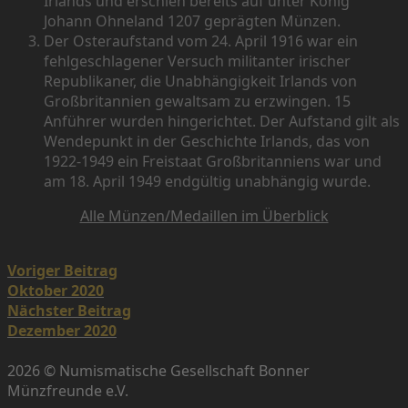
Irlands und erschien bereits auf unter König
Johann Ohneland 1207 geprägten Münzen.
Der Osteraufstand vom 24. April 1916 war ein
fehlgeschlagener Versuch militanter irischer
Republikaner, die Unabhängigkeit Irlands von
Großbritannien gewaltsam zu erzwingen. 15
Anführer wurden hingerichtet. Der Aufstand gilt als
Wendepunkt in der Geschichte Irlands, das von
1922-1949 ein Freistaat Großbritanniens war und
am 18. April 1949 endgültig unabhängig wurde.
Alle Münzen/Medaillen im Überblick
Post
Voriger Beitrag
navigation
Oktober 2020
Nächster Beitrag
Dezember 2020
2026 © Numismatische Gesellschaft Bonner
Münzfreunde e.V.