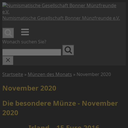
Skip
to
content
Numismatische Gesellschaft Bonner Münzfreunde e.V.
Menu
Wonach suchen Sie?
Startseite
»
Münzen des Monats
»
November 2020
November 2020
Die besondere Münze - November
2020
Irland – 15 Euro 2016