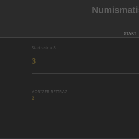
Skip
Numismatis
to
content
START
Startseite
»
3
3
Post
VORIGER BEITRAG
2
navigation