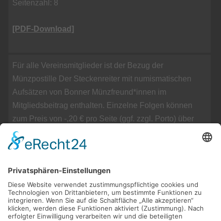
Seitenzahl: 8
[PDF-Download]
Für alle Vereinsmitglieder ist der Bezug der
Münzpostille Der Steckenreiter mit numismatischen
Aufsätzen von Bonner Münzfreund*innen im
Mitgliedsbeitrag enthalten. Einzelne Folgen können
zum Preis von -,20 € pro Seite (ggf. zzgl. Porto) über
den Vorstand bezogen werden.
Eine DVD mit den Folgen 1 bis 100 ist für 10,- Euro
(zzgl. Porto) erhältlich über:
kontakt@bonner-
muenzfreunde.com
Download der Ausgaben des Steckenreiters nur für