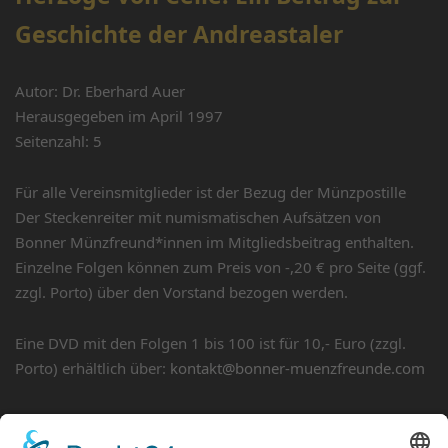
Geschichte der Andreastaler
Autor: Dr. Eberhard Auer
Herausgegeben im April 1997
Seitenzahl: 5
Für alle Vereinsmitglieder ist der Bezug der Münzpostille
Der Steckenreiter mit numismatischen Aufsätzen von
Bonner Münzfreund*innen im Mitgliedsbeitrag enthalten.
Einzelne Folgen können zum Preis von -,20 € pro Seite (ggf.
zzgl. Porto) über den Vorstand bezogen werden.
Eine DVD mit den Folgen 1 bis 100 ist für 10,- Euro (zzgl.
Porto) erhältlich über:
kontakt@bonner-muenzfreunde.com
Download der Ausgaben des Steckenreiters nur für interne
Zwecke – keine Weiterverwendung!