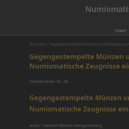
Skip
Numismatis
to
content
START
Startseite
»
Gegengestempelte Münzen und Belagerungsnot
Gegengestempelte Münzen un
Numismatische Zeugnisse ei
Steckenreiter Nr. 38
Gegengestempelte Münzen und
Numismatische Zeugnisse ein
Autor: Herbert Müller-Hengstenberg