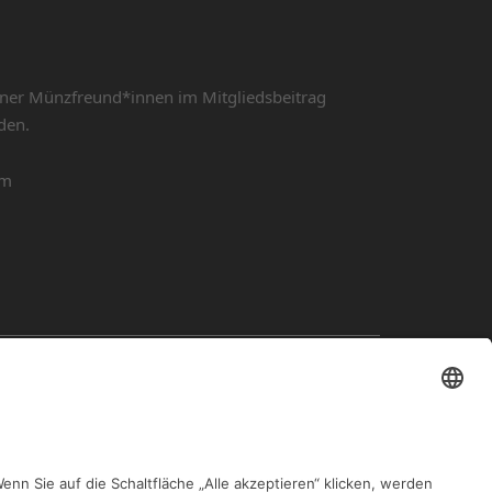
onner Münzfreund*innen im Mitgliedsbeitrag
den.
om
NÄCHSTER BEITRAG
ispiele mehrfach gegengestempelter Münzen