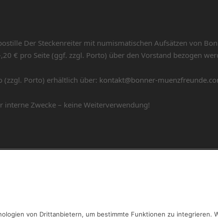
zpostille Der Steckenreiter mit numismatischen Aufsätzen von B
,20 € pro Seite (ggf. zzgl. Porto) über den Vorstand bezogen wer
 (zzgl. Porto) erhältlich über:
kontakt@bonner-muenzfreunde.c
r interne Zwecke – keine Weiterverwendung!
nde an
Be