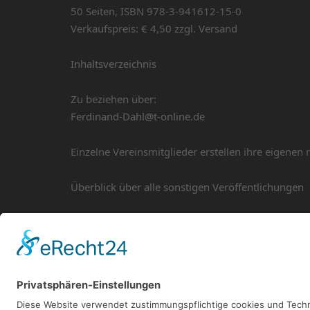
50 Seiten, ISBN 978-3-941612-15-0
Verkaufspreis: € 4,50 zzgl. Versand
Inhaltsverzeichnis
Zu beziehen über:
Ferdinand-Dahl@t-online.de
Einzelne Vereinsmitglieder erstellen ihre eigenen
Überblick über alle sonstigen Veröffentlichungen
Post
VORIGER BEITRAG
Bonner Numismatische Studien 
navigation