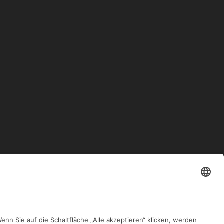
NÄCHSTER BEITRAG
m Nil – 1: Das ägyptische Geld der Ptolemaier