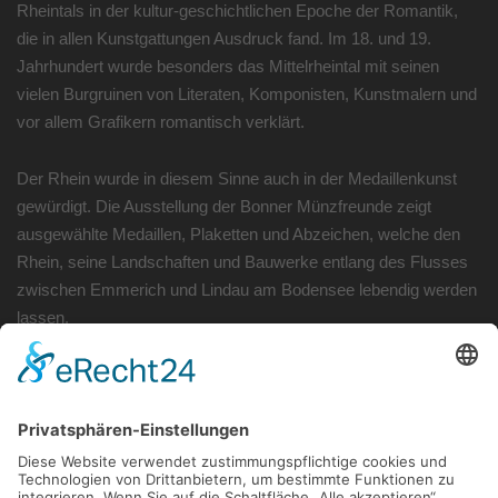
Rheintals in der kultur-geschichtlichen Epoche der Romantik,
die in allen Kunstgattungen Ausdruck fand. Im 18. und 19.
Jahrhundert wurde besonders das Mittelrheintal mit seinen
vielen Burgruinen von Literaten, Komponisten, Kunstmalern und
vor allem Grafikern romantisch verklärt.
Der Rhein wurde in diesem Sinne auch in der Medaillenkunst
gewürdigt. Die Ausstellung der Bonner Münzfreunde zeigt
ausgewählte Medaillen, Plaketten und Abzeichen, welche den
Rhein, seine Landschaften und Bauwerke entlang des Flusses
zwischen Emmerich und Lindau am Bodensee lebendig werden
lassen.
Ein
Begleit-Flyer
führt durch die Ausstellung.